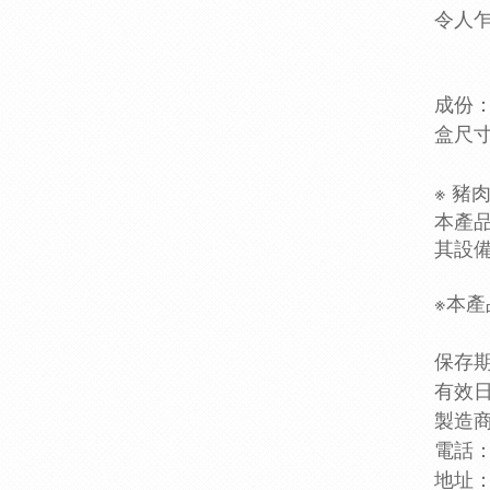
令人
成份：
盒尺寸 :
※ 豬
本產
其設
※
本產
保存期
有效日
製造
電話：0
地址：