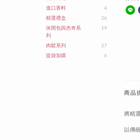
進口香料
4
精選禮盒
26
休閒包與杰奇系
19
列
肉鬆系列
27
提袋加購
6
商品
將精
以傳