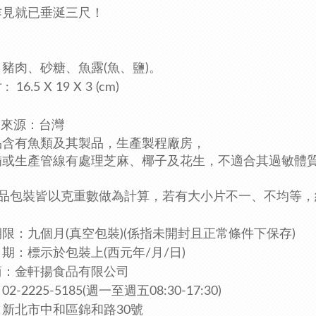
乍見就已垂涎三尺！
豬肉、砂糖、魚露(魚、鹽)。
 16.5 X 19 X 3 (cm)
肉來源：台灣
品含有魚類及其製品
，生產製程廠房，
備或生產管線有處理芝麻、椰子及花生
，不適合其過敏體
品包裝皆以克重數做為計算，若有大小片不一、不均等
，
限：九個月(真空包裝)(係指未開封且正常條件下保存)
期：標示於包裝上(西元年/月/日)
商：金軒揚食品有限公司
2-2225-5185
(週一至週五08:30-17:30)
新北市中和區錦和路30號