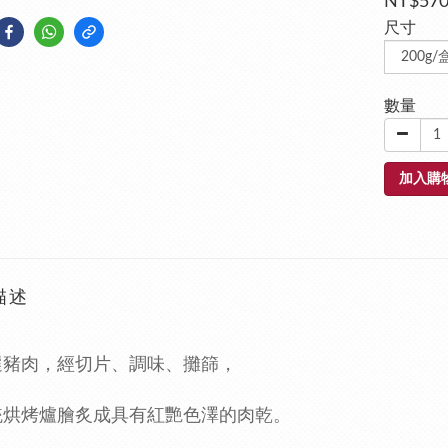
NT$57
尺寸
數量
加入購
描述
選豬肉，經切片、調味、攤篩，
統烘烤爐膾炙成具有紅艷色澤的肉乾。