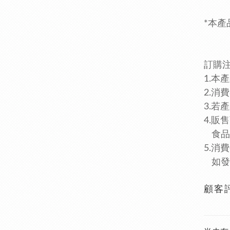
*本
訂購
1.本
2.消
3.
4.販
食品業
5.消費
如發
顧客