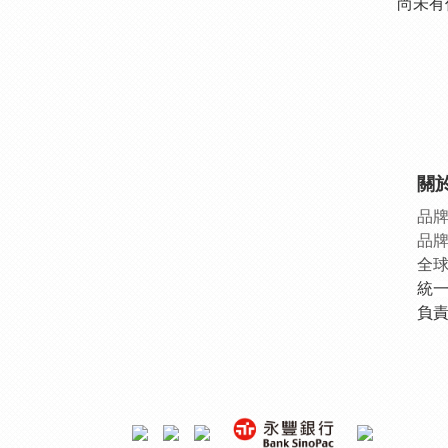
尚未有
關
品
品
全
統一
負