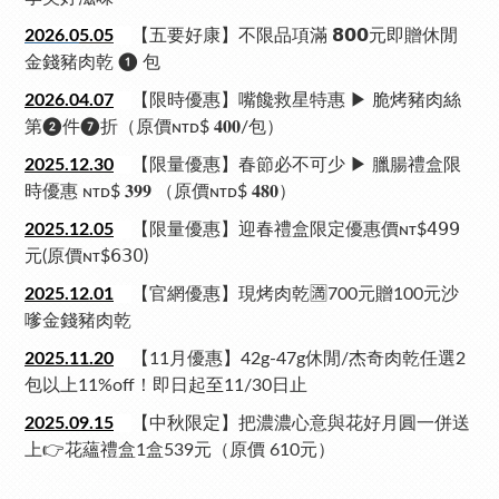
2026.0
5.05
【五要好康】不限品項滿 𝟴𝟬𝟬元即贈休閒
金錢豬肉乾 ❶ 包
2026.04.
07
【限時優惠】嘴饞救星特惠 ▶ 脆烤豬肉絲
第❷件❼折（原價ɴᴛᴅ$ 𝟒𝟎𝟎/包）
2025.12.
30
【限量優惠】春節必不可少 ▶ 臘腸禮盒限
時優惠 ɴᴛᴅ$ 𝟑𝟗𝟗 （原價ɴᴛᴅ$ 𝟒𝟖𝟎）
2025.12.
05
【限量優惠】迎春禮盒限定優惠價ɴᴛ$𝟦𝟫𝟫
元(原價ɴᴛ$𝟨𝟥𝟢)
2025.12.
01
【官網優惠】現烤肉乾🈵700元贈100元沙
嗲金錢豬肉乾
2025.11.
20
【11月優惠】42g-47g休閒/杰奇肉乾任選2
包以上11%off！即日起至11/30日止
2025.09.
15
【中秋限定】把濃濃心意與花好月圓一併送
上👉花蘊禮盒1盒539元（原價 610元）