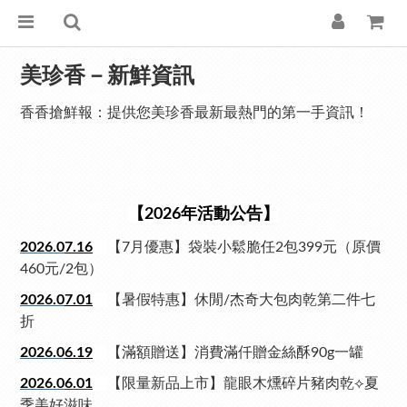
美珍香－新鮮資訊
香香搶鮮報：提供您美珍香最新最熱門的第一手資訊！
【2026年活動公告】
2026.0
7.16
【7月優惠】袋裝小鬆脆任2包399元（原價
460元/2包
）
2026.0
7.01
【暑假特惠】休閒/杰奇大包肉乾第二件七
折
2026.0
6.19
【滿額贈送】消費滿仟贈金絲酥90g一罐
2026.0
6.01
【限量新品上市】龍眼木燻碎片豬肉乾⟡夏
季美好滋味