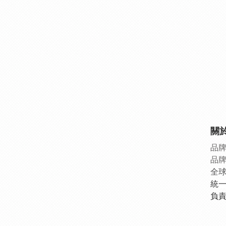
關
品
品
全
統一
負