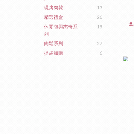
現烤肉乾
13
精選禮盒
26
盒
休閒包與杰奇系
19
列
肉鬆系列
27
提袋加購
6