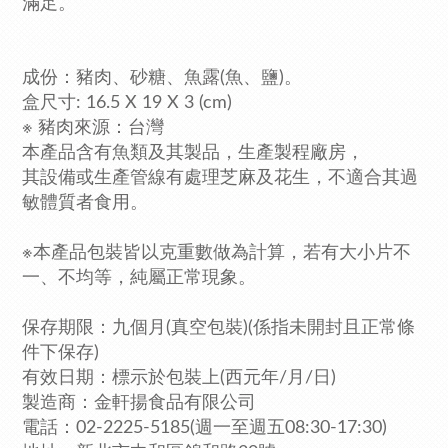
滿足。
成份：豬肉、砂糖、魚露(魚、鹽)。
盒尺寸: 16.5 X 19 X 3 (cm)
※ 豬肉來源：台灣
本產品含有魚類及其製品
，生產製程廠房，
其設備或生產管線有處理芝麻及花生
，不適合其過
敏體質者食用。
※
本產品包裝皆以克重數做為計算，若有大小片不
一、不均等
，
純屬正常現象。
保存期限：九個月(真空包裝)(係指未開封且正常條
件下保存)
有效日期：標示於包裝上(西元年/月/日)
製造商：金軒揚食品有限公司
電話：02-2225-5185
(週一至週五08:30-17:30)