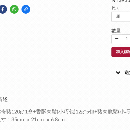
NT$93
尺寸
數量
加入購
送
描述
奇豬120g*1盒+香酥肉鬆(小巧包)12g*5包+豬肉脆鬆(小巧包
：35cm x 21cm x 6.8cm