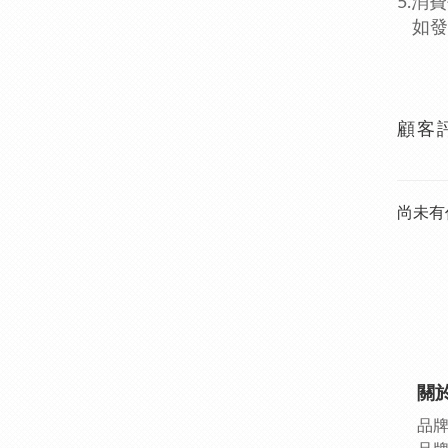
5.消費
如發
顧客
尚未有
關
品