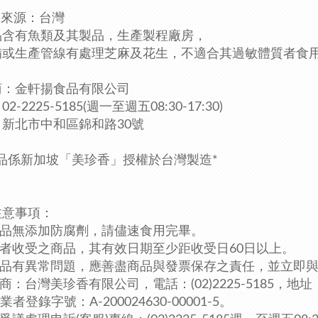
肉來源：台灣
品含有魚類及其製品
，生產製程廠房，
備或生產管線有處理芝麻及花生
，不適合其過敏體質者食
商：金軒揚食品有限公司
2-2225-5185
(週一至週五08:30-17:30)
新北市中和區錦和路30號
產品係新加坡「美珍香」授權於台灣製造*
注意事項：
產品無添加防腐劑，請儘速食用完畢。
費者收受之商品，其有效日期至少距收受日60日以上。
若產品有異常問題，應善盡商品與發票保存之責任，並立即
售商：台灣美珍香有限公司，電話：(02)2225-5185，
地址
者登錄字號：A-200024630-00001-5。