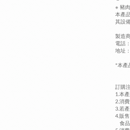
－
※ 豬
本產
其設
製造
電話：0
地址：
*本
訂購
1.本
2.消
3.
4.販
食品業