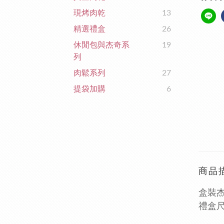
現烤肉乾
13
精選禮盒
26
休閒包與杰奇系
19
列
肉鬆系列
27
提袋加購
6
商品
盒裝杰
禮盒尺寸