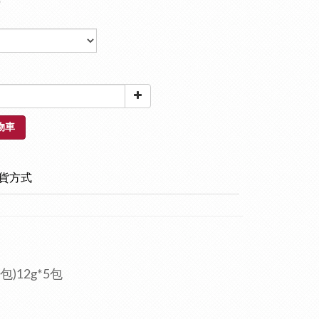
5
物車
貨方式
)12g*5包