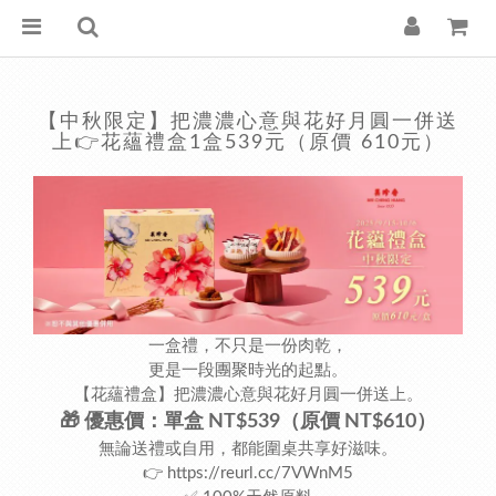
【中秋限定】把濃濃心意與花好月圓一併送
上👉花蘊禮盒1盒539元（原價 610元）
一盒禮，不只是一份肉乾，
更是一段團聚時光的起點。
【花蘊禮盒】把濃濃心意與花好月圓一併送上。
🎁 優惠價：單盒 NT$539（原價
NT$
610）
無論送禮或自用，都能圍桌共享好滋味。
👉
https://reurl.cc/7VWnM5