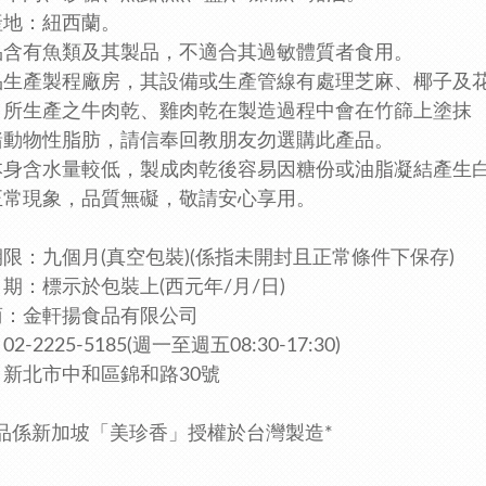
產地：紐西蘭。
品含有魚類及其製品，不適合其過敏體質者食用。
品生產製程廠房，其設備或生產管線有處理芝麻、椰子及
司所生產之牛肉乾、雞肉乾在製造過程中會在竹篩上塗抹
豬動物性脂肪，請信奉回教朋友勿選購此產品。
本身含水量較低，製成肉乾後容易因糖份或油脂凝結產生
正常現象，品質無礙，敬請安心享用。
限：九個月(真空包裝)
(係指未開封且正常條件下保存)
期：標示於包裝上(西元年/月/日)
商：金軒揚食品有限公司
2-2225-5185
(週一至週五08:30-17:30)
新北市中和區錦和路30號
產品係新加坡「美珍香」授權於台灣製造*