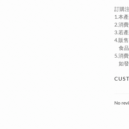
訂購
1.本
2.消
3.
4.販
食品業
5.消費
如發
CUS
No revi