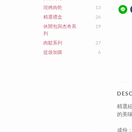
現烤肉乾
13
精選禮盒
26
休閒包與杰奇系
19
列
肉鬆系列
27
提袋加購
6
DESC
精選
的美
成份：