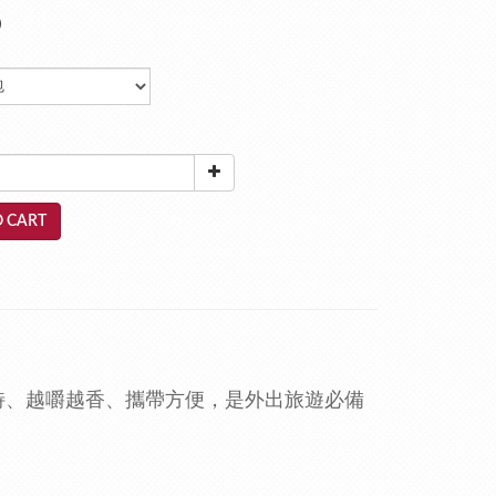
0
 CART
特、越嚼越香、攜帶方便，是外出旅遊必備