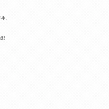
花生。
白點