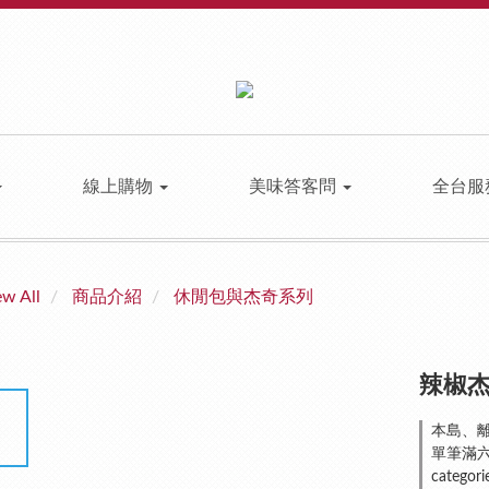
線上購物
美味答客問
全台服
ew All
商品介紹
休閒包與杰奇系列
辣椒杰
本島、離島
單筆滿六仟
categori