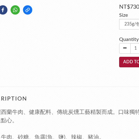
NT$73
Size
Quantity
ADD TO
RIPTION
紐西蘭牛肉、健康配料、傳統炭燻工藝精製而成。口味獨
味點心。
牛肉、砂糖、魚露(魚、鹽)、辣椒、豬油。