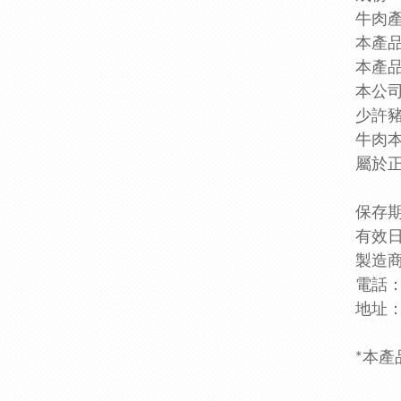
牛肉
本產
本產
本公
少許
牛肉
屬於
保存期
有效日
製造
電話：0
地址：
*本